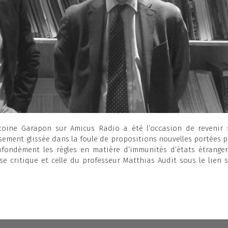
oine Garapon sur Amicus Radio a été l’occasion de revenir 
sement glissée dans la foule de propositions nouvelles portées pa
rofondément les règles en matière d’immunités d’états étranger
 critique et celle du professeur Matthias Audit sous le lien s