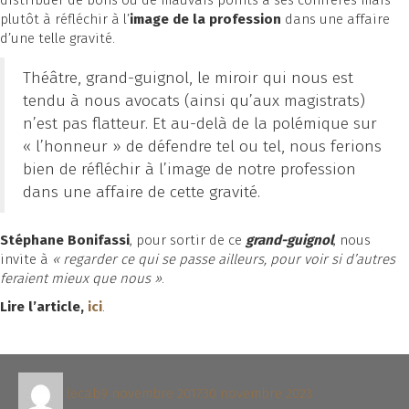
distribuer de bons ou de mauvais points à ses confrères mais
plutôt à réfléchir à l’
image de la profession
dans une affaire
d’une telle gravité.
Théâtre, grand-guignol, le miroir qui nous est
tendu à nous avocats (ainsi qu’aux magistrats)
n’est pas flatteur. Et au-delà de la polémique sur
« l’honneur » de défendre tel ou tel, nous ferions
bien de réfléchir à l’image de notre profession
dans une affaire de cette gravité.
Stéphane Bonifassi
, pour sortir de ce
grand-guignol
, nous
invite à
« regarder ce qui se passe ailleurs, pour voir si d’autres
feraient mieux que nous »
.
Lire l’article,
ici
.
Auteur
Publié
lecab
9 novembre 2017
30 novembre 2023
le