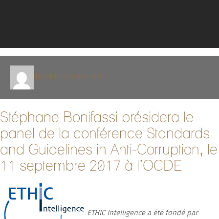
Auteur
Publié
lecab
24 octobre 2017
le
Stéphane Bonifassi présidera le
panel de la conférence Standards
and Guidelines in Anti-Corruption, le
11 septembre 2017 à l’OCDE
ETHIC Intelligence a été fondé par