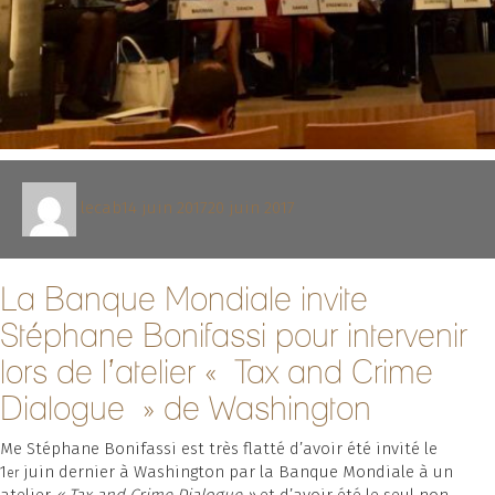
Auteur
Publié
lecab
14 juin 2017
20 juin 2017
le
La Banque Mondiale invite
Stéphane Bonifassi pour intervenir
lors de l’atelier « Tax and Crime
Dialogue » de Washington
Me Stéphane Bonifassi est très flatté d’avoir été invité le
1
juin dernier à Washington par la Banque Mondiale à un
er