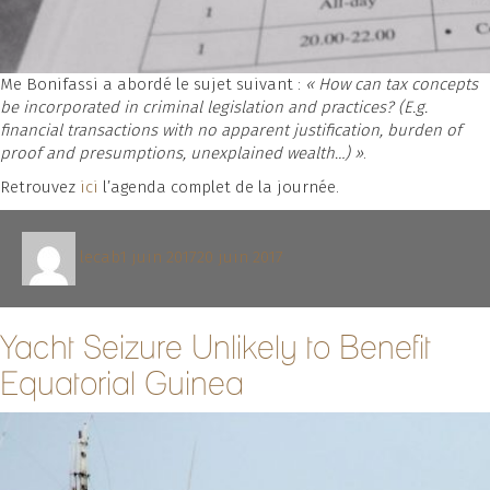
Me Bonifassi a abordé le sujet suivant :
« How can tax concepts
be incorporated in criminal legislation and practices? (E.g.
financial transactions with no apparent justification, burden of
proof and presumptions, unexplained wealth…) »
.
Retrouvez
ici
l’agenda complet de la journée.
Auteur
Publié
lecab
1 juin 2017
20 juin 2017
le
Yacht Seizure Unlikely to Benefit
Equatorial Guinea