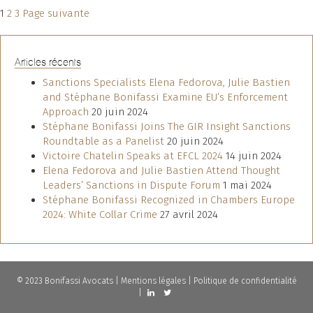
Pagination
Page
Page
Page
1
2
3
Page suivante
des
publications
Articles récents
Sanctions Specialists Elena Fedorova, Julie Bastien
and Stéphane Bonifassi Examine EU’s Enforcement
Approach
20 juin 2024
Stéphane Bonifassi Joins The GIR Insight Sanctions
Roundtable as a Panelist
20 juin 2024
Victoire Chatelin Speaks at EFCL 2024
14 juin 2024
Elena Fedorova and Julie Bastien Attend Thought
Leaders’ Sanctions in Dispute Forum
1 mai 2024
Stéphane Bonifassi Recognized in Chambers Europe
2024: White Collar Crime
27 avril 2024
© 2023 Bonifassi Avocats |
Mentions légales
|
Politique de confidentialité
|