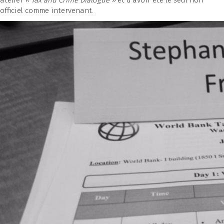
atelier
« Tax and Crime Dialogue »
et d’avoir été le seul non
officiel comme intervenant.