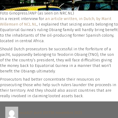
Foto Ginopress/ANP (as seen on NRC.NL)
In a recent interview for
an article written, in Dutch, by Marit
Willemsen of NCL.NL
, I explained that seizing assets belonging to
Equatorial Guinea’s ruling Obiang family will hardly bring benefit
to the inhabitants of the oil-producing former Spanish colony,
located in central Africa.
Should Dutch prosecutors be successful in the forfeiture of a
yacht, supposedly belonging to Teodorin Obiang (TNO), the son
of the the country’s president, they will face difficulties giving
the money back to Equatorial Guinea in a manner that won’t
benefit the Obiangs ultimately.
Prosecutors had better concentrate their resources on
prosecuting those who help such rulers launder the proceeds in
their territory. And they should also assist countries that are
really involved in claiming looted assets back.
Auteur
Publié
lecab
27 avril 2017
30 novembre 2023
le